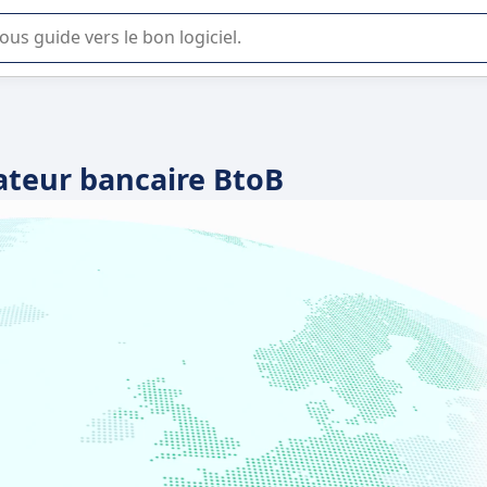
lisation ou la sélection de logiciel SaaS en entreprise.
ateur bancaire BtoB