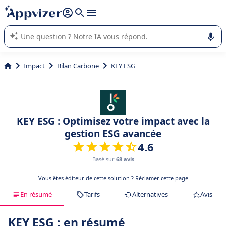
répondre (plusieurs lignes avec
shift + entrée
).
L'IA de Appvizer vous guide dans l'utilisation ou la sélection de
logiciel SaaS en entreprise.
Impact
Bilan Carbone
KEY ESG
KEY ESG : Optimisez votre impact avec la
gestion ESG avancée
4.6
Basé sur
68 avis
Vous êtes éditeur de cette solution ?
Réclamer cette page
En résumé
Tarifs
Alternatives
Avis
KEY ESG : en résumé