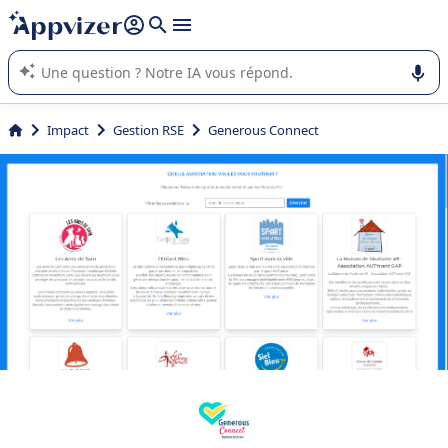
répondre (plusieurs lignes avec
shift + entrée
).
L'IA de Appvizer vous guide dans l'utilisation ou la sélection de
logiciel SaaS en entreprise.
Impact
Gestion RSE
Generous Connect