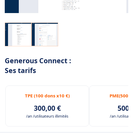
Generous Connect :
Ses tarifs
TPE (100 dons x10 €)
PME(500 d
300,00 €
500,
/an /utilisateurs illimités
/an /utilisate