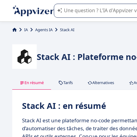
L'IA de Appvizer vous guide dans l'uti
IA
Agents IA
Stack AI
Stack AI : Plateforme n
En résumé
Tarifs
Alternatives
A
Stack AI : en résumé
Stack AI est une plateforme no-code permettant 
d’automatiser des tâches, de traiter des donnée
APIs et outils externes. Conçue pour les équipe