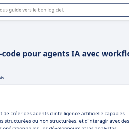
lisation ou la sélection de logiciel SaaS en entreprise.
o-code pour agents IA avec workf
vis
de créer des agents d’intelligence artificielle capables
s structurées ou non structurées, et d’interagir avec de
s opérationnelles, les développeurs et les analystes