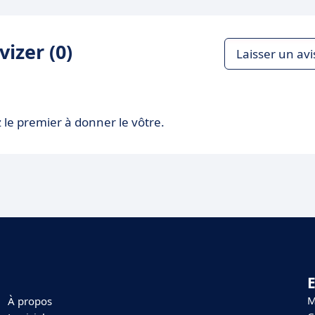
izer (0)
Laisser un avi
 le premier à donner le vôtre.
E
M
À propos