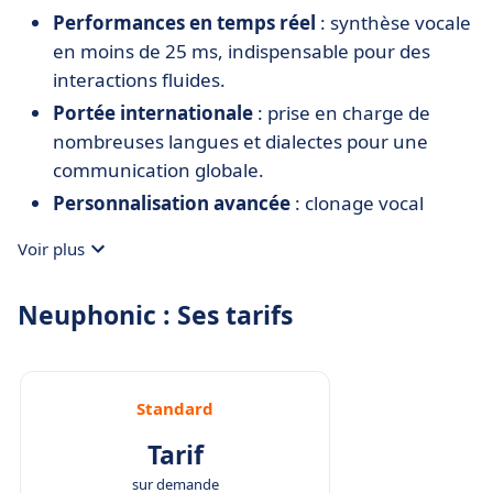
Performances en temps réel
: synthèse vocale
en moins de 25 ms, indispensable pour des
interactions fluides.
Portée internationale
: prise en charge de
nombreuses langues et dialectes pour une
communication globale.
Personnalisation avancée
: clonage vocal
rapide et simple pour créer des expériences
Voir plus
uniques.
Souplesse de déploiement
: possibilité d’utiliser
Neuphonic : Ses tarifs
les modèles localement, sans dépendance au
cloud.
Haute évolutivité
: infrastructure API conçue
Standard
pour les besoins des grandes entreprises.
Tarif
sur demande