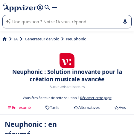
répondre (plusieurs lignes avec
shift + entrée
).
L'IA de Appvizer vous guide dans l'utilisation ou la sélection de
logiciel SaaS en entreprise.
IA
Generateur de voix
Neuphonic
Neuphonic : Solution innovante pour la
création musicale avancée
Aucun avis utilisateurs
Vous êtes éditeur de cette solution ?
Réclamer cette page
En résumé
Tarifs
Alternatives
Avis
Neuphonic : en