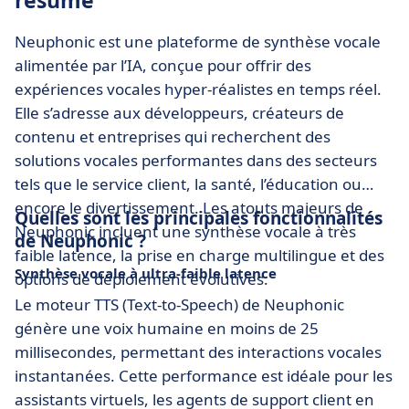
résumé
Neuphonic est une plateforme de synthèse vocale
alimentée par l’IA, conçue pour offrir des
expériences vocales hyper-réalistes en temps réel.
Elle s’adresse aux développeurs, créateurs de
contenu et entreprises qui recherchent des
solutions vocales performantes dans des secteurs
tels que le service client, la santé, l’éducation ou
encore le divertissement. Les atouts majeurs de
Quelles sont les principales fonctionnalités
Neuphonic incluent une synthèse vocale à très
de Neuphonic ?
faible latence, la prise en charge multilingue et des
Synthèse vocale à ultra-faible latence
options de déploiement évolutives.
Le moteur TTS (Text-to-Speech) de Neuphonic
génère une voix humaine en moins de 25
millisecondes, permettant des interactions vocales
instantanées. Cette performance est idéale pour les
assistants virtuels, les agents de support client en