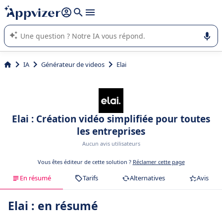
répondre (plusieurs lignes avec
shift + entrée
).
L'IA de Appvizer vous guide dans l'utilisation ou la sélection de
logiciel SaaS en entreprise.
IA
Générateur de videos
Elai
Elai : Création vidéo simplifiée pour toutes
les entreprises
Aucun avis utilisateurs
Vous êtes éditeur de cette solution ?
Réclamer cette page
En résumé
Tarifs
Alternatives
Avis
Elai : en résumé