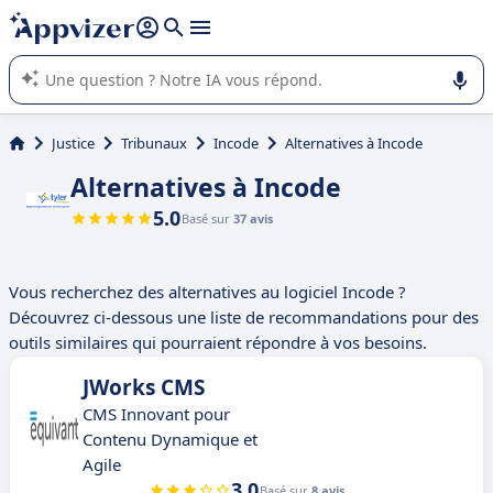
répondre (plusieurs lignes avec
shift + entrée
).
L'IA de Appvizer vous guide dans l'utilisation ou la sélection de
logiciel SaaS en entreprise.
Justice
Tribunaux
Incode
Alternatives à Incode
Alternatives à Incode
5.0
Basé sur
37 avis
Vous recherchez des alternatives au logiciel Incode ?
Découvrez ci-dessous une liste de recommandations pour des
outils similaires qui pourraient répondre à vos besoins.
JWorks CMS
CMS Innovant pour
Contenu Dynamique et
Agile
3.0
Basé sur
8 avis