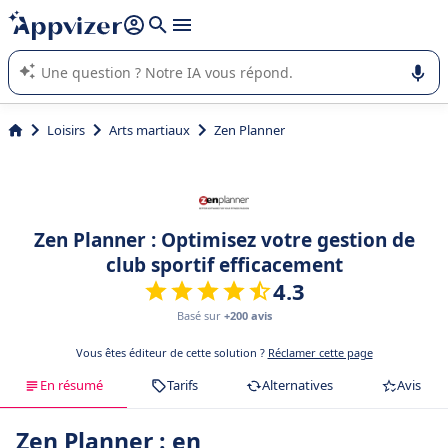
répondre (plusieurs lignes avec
shift + entrée
).
L'IA de Appvizer vous guide dans l'utilisation ou la sélection de
logiciel SaaS en entreprise.
Loisirs
Arts martiaux
Zen Planner
Zen Planner : Optimisez votre gestion de
club sportif efficacement
4.3
Basé sur
+200 avis
Vous êtes éditeur de cette solution ?
Réclamer cette page
En résumé
Tarifs
Alternatives
Avis
Zen Planner : en