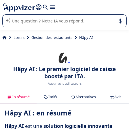
répondre (plusieurs lignes avec
shift + entrée
).
L'IA de Appvizer vous guide dans l'utilisation ou la sélection de
logiciel SaaS en entreprise.
Loisirs
Gestion des restaurants
Hâpy AI
Hâpy AI : Le premier logiciel de caisse
boosté par l’IA.
Aucun avis utilisateurs
En résumé
Tarifs
Alternatives
Avis
Hâpy AI : en résumé
Hâpy AI
est une
solution logicielle innovante