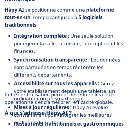
Hâpy AI
se positionne comme une
plateforme
tout-en-un
, remplaçant jusqu’à
5 logiciels
traditionnels
.
Intégration complète :
Une seule solution
pour gérer la salle, la cuisine, la réception et les
finances.
Synchronisation transparente :
Les données
sont partagées en temps réel entre les
différents départements.
Accessibilité sur tous les appareils :
Gérez
votre établissement depuis une tablette, un
Cette centralisation permet de réduire les coûts
ordinateur ou un smartphone.
opérationnels et d'améliorer l’efficacité globale.
Mises à jour régulières :
Hâpy AI évolue
À qui s'adresse Hâpy AI ?
constamment pour intégrer les meilleures
pratiques du secteur.
Restaurants traditionnels et gastronomiques