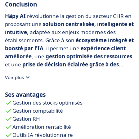
Conclusion
Hâpy AI
révolutionne la gestion du secteur CHR en
proposant une
solution centralisée, intelligente et
intuitive
, adaptée aux enjeux modernes des
établissements. Grâce à son
écosystème intégré et
boosté par l'IA
, il permet une
expérience client
améliorée
, une
gestion optimisée des ressources
et une
prise de décision éclairée grâce à des
analyses en temps réel
.
Voir plus
Que vous soyez restaurateur, hôtelier ou
gestionnaire multi-sites,
Hâpy AI est l’allié idéal
Ses avantages
pour propulser votre établissement vers
Gestion des stocks optimisés
l’excellence opérationnelle et l’innovation
Gestion comptabilité
durable.
Gestion RH
Amélioration rentabilité
Outils IA révolutionnaire