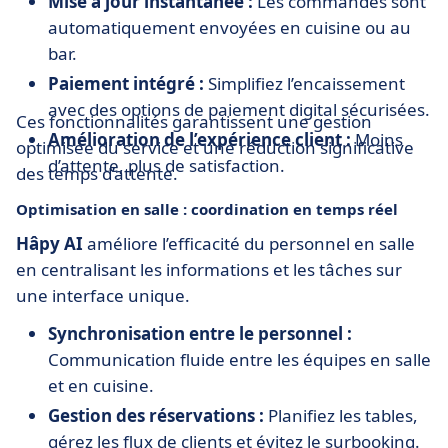
Mise à jour instantanée :
Les commandes sont
automatiquement envoyées en cuisine ou au
bar.
Paiement intégré :
Simplifiez l’encaissement
avec des options de paiement digital sécurisées.
Ces fonctionnalités garantissent une gestion
Amélioration de l’expérience client :
Moins
optimisée du service et une réduction significative
d’attente, plus de satisfaction.
des temps d’attente.
Optimisation en salle : coordination en temps réel
Hâpy AI
améliore l’efficacité du personnel en salle
en centralisant les informations et les tâches sur
une interface unique.
Synchronisation entre le personnel :
Communication fluide entre les équipes en salle
et en cuisine.
Gestion des réservations :
Planifiez les tables,
gérez les flux de clients et évitez le surbooking.