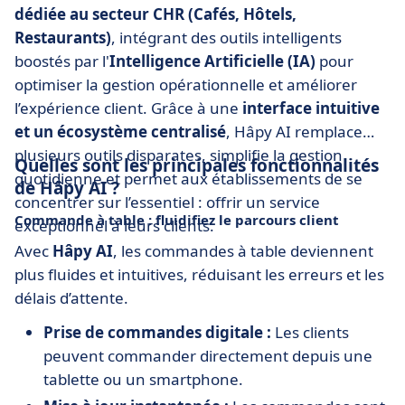
dédiée au secteur CHR (Cafés, Hôtels,
Restaurants)
, intégrant des outils intelligents
boostés par l'
Intelligence Artificielle (IA)
pour
optimiser la gestion opérationnelle et améliorer
l’expérience client. Grâce à une
interface intuitive
et un écosystème centralisé
, Hâpy AI remplace
plusieurs outils disparates, simplifie la gestion
Quelles sont les principales fonctionnalités
quotidienne et permet aux établissements de se
de Hâpy AI ?
concentrer sur l’essentiel : offrir un service
Commande à table : fluidifiez le parcours client
exceptionnel à leurs clients.
Avec
Hâpy AI
, les commandes à table deviennent
plus fluides et intuitives, réduisant les erreurs et les
délais d’attente.
Prise de commandes digitale :
Les clients
peuvent commander directement depuis une
tablette ou un smartphone.