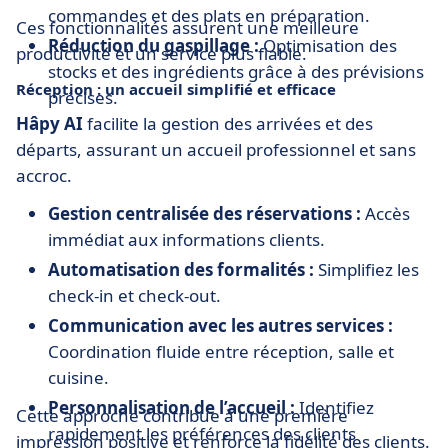
commandes et des plats en préparation.
Ces fonctionnalités assurent une meilleure
Réduction du gaspillage :
Optimisation des
productivité et un service plus fiable.
stocks et des ingrédients grâce à des prévisions
Réception : un accueil simplifié et efficace
précises.
Hâpy AI
facilite la gestion des arrivées et des
départs, assurant un accueil professionnel et sans
accroc.
Gestion centralisée des réservations :
Accès
immédiat aux informations clients.
Automatisation des formalités :
Simplifiez les
check-in et check-out.
Communication avec les autres services :
Coordination fluide entre réception, salle et
cuisine.
Personnalisation de l’accueil :
Identifiez
Cette approche contribue à une première
rapidement les préférences des clients
impression positive et renforce la fidélité des clients.