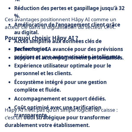
Réduction des pertes et gaspillage jusqu’à 32
%.
Ces avantages positionnent Hâpy AI comme un
Amélioration de l’engagement client grâce
acteur clé dans la digitalisation du secteur CHR.
au digital.
Pourquoi choisir Hâpy AI ?
Accès simplifié aux données clés de
performance.
Technologie IA avancée pour des prévisions
précises et une automatisation intelligente.
Support et accompagnement personnalisés.
Expérience utilisateur optimale pour le
personnel et les clients.
Écosystème intégré pour une gestion
complète et fluide.
Accompagnement et support dédiés.
Coût optimisé avec une tarification
Hâpy AI n’est pas qu’un simple logiciel de caisse :
transparente.
c’est un
outil stratégique pour transformer
durablement votre établissement.