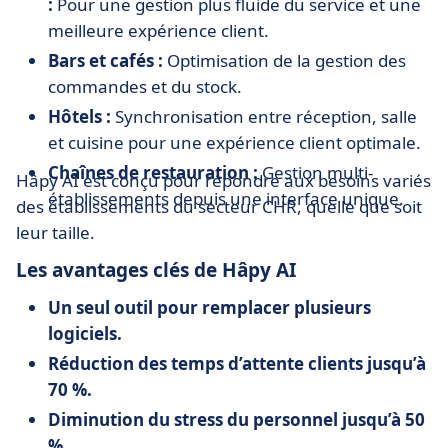
:
Pour une gestion plus fluide du service et une
meilleure expérience client.
Bars et cafés :
Optimisation de la gestion des
commandes et du stock.
Hôtels :
Synchronisation entre réception, salle
et cuisine pour une expérience client optimale.
Chaînes de restauration :
Gestion multi-
Hâpy AI est conçu pour répondre aux besoins variés
établissements depuis une interface unique.
des établissements du secteur CHR, quelle que soit
leur taille.
Les avantages clés de Hâpy AI
Un seul outil pour remplacer plusieurs
logiciels.
Réduction des temps d’attente clients jusqu’à
70 %.
Diminution du stress du personnel jusqu’à 50
%.