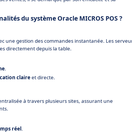
onnalités du système Oracle MICROS POS ?
 avec une gestion des commandes instantanée. Les serveu
s directement depuis la table.
ine
.
ation claire
et directe.
tralisée à travers plusieurs sites, assurant une
nts.
emps réel
.