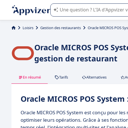
L'IA de Appvizer vous guide dans l'uti
Loisirs
Gestion des restaurants
Oracle MICROS POS Sy
Oracle MICROS POS Syste
gestion de restaurant
En résumé
Tarifs
Alternatives
A
Oracle MICROS POS System 
Oracle MICROS POS System est conçu pour les re
optimiser leurs opérations. Grâce à ses fonct
temps réel, l'intégration multi-sites et l'analys