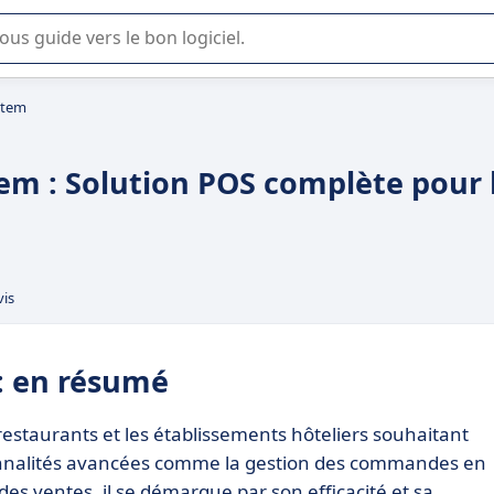
lisation ou la sélection de logiciel SaaS en entreprise.
stem
m : Solution POS complète pour 
vis
: en résumé
staurants et les établissements hôteliers souhaitant
ionnalités avancées comme la gestion des commandes en
e des ventes, il se démarque par son efficacité et sa