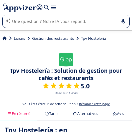
répondre (plusieurs lignes avec
shift + entrée
).
L'IA de Appvizer vous guide dans l'utilisation ou la sélection de
logiciel SaaS en entreprise.
Loisirs
Gestion des restaurants
Tpv Hostelería
Tpv Hostelería : Solution de gestion pour
cafés et restaurants
5.0
Basé sur
1 avis
Vous êtes éditeur de cette solution ?
Réclamer cette page
En résumé
Tarifs
Alternatives
Avis
Tpv Hostelería : en