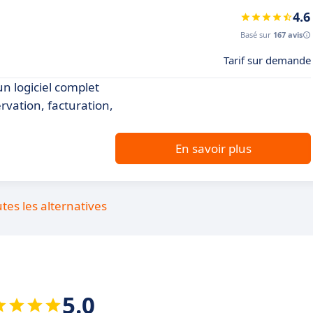
4.6
Basé sur
167 avis
Tarif sur demande
n logiciel complet
rvation, facturation,
En savoir plus
utes les alternatives
5.0