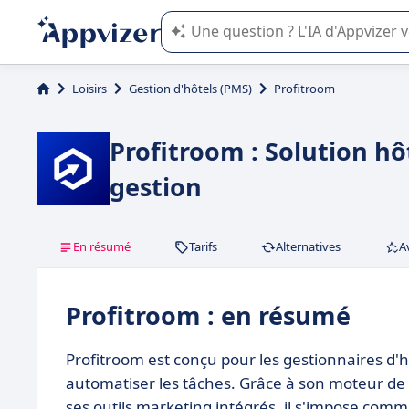
L'IA de Appvizer vous guide dans l'uti
Loisirs
Gestion d'hôtels (PMS)
Profitroom
Profitroom : Solution h
gestion
En résumé
Tarifs
Alternatives
A
Profitroom : en résumé
Profitroom est conçu pour les gestionnaires d'
automatiser les tâches. Grâce à son moteur de r
ses outils marketing intégrés, il s'impose comm