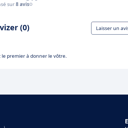
sé sur
8 avis
izer (0)
Laisser un avi
 le premier à donner le vôtre.
E