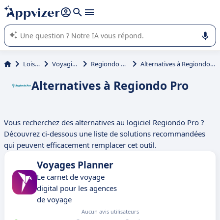
répondre (plusieurs lignes avec
shift + entrée
).
L'IA de Appvizer vous guide dans l'utilisation ou la sélection de
logiciel SaaS en entreprise.
Loisirs
Voyagiste
Regiondo Pro
Alternatives à Regiondo Pro
Alternatives à Regiondo Pro
Vous recherchez des alternatives au logiciel Regiondo Pro ?
Découvrez ci-dessous une liste de solutions recommandées
qui peuvent efficacement remplacer cet outil.
Voyages Planner
Le carnet de voyage
digital pour les agences
de voyage
Aucun avis utilisateurs