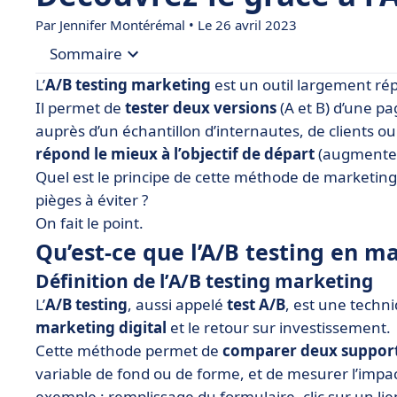
Par
Jennifer Montérémal
• Le 26 avril 2023
Sommaire
L’
A/B testing marketing
est un outil largement ré
• Qu’est-ce que l’A/B testing en marketing ?
Il permet de
tester deux versions
(A et B) d’une pa
auprès d’un échantillon d’internautes, de clients ou 
• Les avantages de l’A/B testing en marketing
répond le mieux à l’objectif de départ
(augmenter l
• Comment réaliser un A/B testing marketing eff
Quel est le principe de cette méthode de marketing ?
• Quels outils pour réaliser un A/B testing marke
pièges à éviter ?
On fait le point.
• Les erreurs à éviter en A/B testing marketing
Qu’est-ce que l’A/B testing en m
• A/ B testing marketing : on résume !
Définition de l’A/B testing marketing
L’
A/B testing
, aussi appelé
test A/B
, est une techn
marketing digital
et le retour sur investissement.
Cette méthode permet de
comparer deux support
variable de fond ou de forme, et de mesurer l’imp
exemple : remplissage du formulaire, clic sur un lien