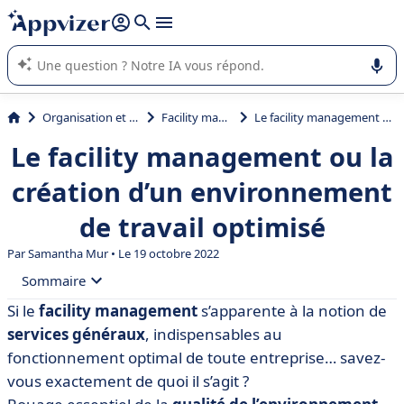
répondre (plusieurs lignes avec
shift + entrée
).
L'IA de Appvizer vous guide dans l'utilisation ou la sélection de
logiciel SaaS en entreprise.
Organisation et planification
Facility management
Le facility management ou la création d’un environnement de travail optimisé
Le facility management ou la
création d’un environnement
de travail optimisé
Par
Samantha Mur
• Le 19 octobre 2022
Sommaire
Si le
facility management
s’apparente à la notion de
• Qu’est-ce que le facility management ?
services généraux
, indispensables au
• Les enjeux du facility management
fonctionnement optimal de toute entreprise… savez-
vous exactement de quoi il s’agit ?
• Les solutions modernisant le facility management