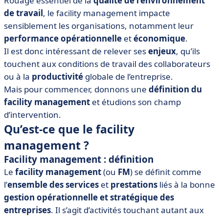
Rouage essentiel de la
qualité de l’environnement
• Le FM, au cœur des évolutions de l’entreprise
de travail
, le facility management impacte
sensiblement les organisations, notamment leur
performance opérationnelle
et
économique
.
Il est donc intéressant de relever ses
enjeux
, qu’ils
touchent aux conditions de travail des collaborateurs
ou à la
productivité
globale de l’entreprise.
Mais pour commencer, donnons une
définition du
facility management
et étudions son champ
d’intervention.
Qu’est-ce que le facility
management ?
Facility management : définition
Le
facility management
(ou
FM
) se définit comme
l’
ensemble des services
et
prestations
liés à la bonne
gestion opérationnelle et stratégique des
entreprises
. Il s’agit d’activités touchant autant aux