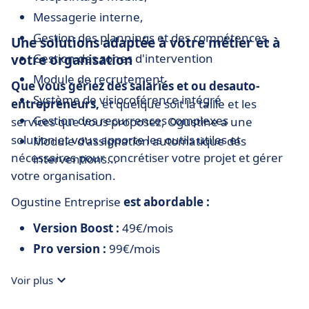
Messagerie interne,
Gestion des plannings et des compétences,
Une solutions adaptée à votre métier et à
Gestion des zones d'intervention
votre organisation
Module de recrutement
Que vous gériez des salariés et ou desauto-
Système de visiocoférence intégré
entrepreneurs,
et quelque soit la taille et les
Gestion des recurrences complexes
services que vous proposez, Ogustine a une
solution et vous apporte les outils utiles et
Module d'assignation automatique des
nécessaires pour concrétiser votre projet et gérer
interventions...
votre organisation.
Ogustine Entreprise
est abordable :
Version Boost :
49€/mois
Pro version :
99€/mois
Voir plus