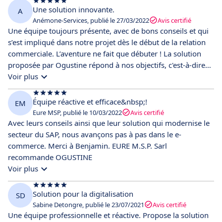
Une solution innovante.
A
Anémone-Services, publié le 27/03/2022
Avis certifié
Une équipe toujours présente, avec de bons conseils et qui
s’est impliqué dans notre projet dès le début de la relation
commerciale. L’aventure ne fait que débuter ! La solution
proposée par Ogustine répond à nos objectifs, c'est-à-dire
proposer à nos clients la possibilité de commander en ligne
Voir plus
des services à domicile.
Équipe réactive et efficace&nbsp;!
EM
Eure MSP, publié le 10/03/2022
Avis certifié
Avec leurs conseils ainsi que leur solution qui modernise le
secteur du SAP, nous avançons pas à pas dans le e-
commerce. Merci à Benjamin. EURE M.S.P. Sarl
recommande OGUSTINE
Voir plus
Solution pour la digitalisation
SD
Sabine Detongre, publié le 23/07/2021
Avis certifié
Une équipe professionnelle et réactive. Propose la solution