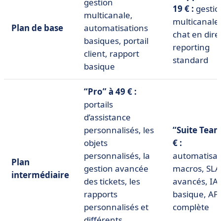
gestion
19 € :
gestio
multicanale,
multicanale,
Plan de base
automatisations
chat en dire
basiques, portail
reporting
client, rapport
standard
basique
“Pro” à 49 € :
portails
d’assistance
personnalisés, les
“Suite Team
objets
€ :
personnalisés, la
automatisat
Plan
gestion avancée
macros, SLA
intermédiaire
des tickets, les
avancés, IA
rapports
basique, AP
personnalisés et
complète
différents