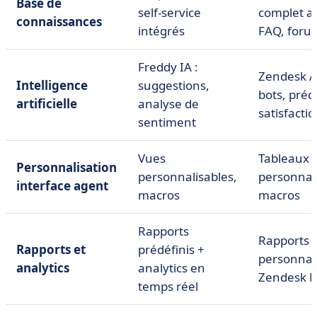
Base de
self-service
complet a
connaissances
intégrés
FAQ, foru
Freddy IA :
Zendesk AI
Intelligence
suggestions,
bots, préd
artificielle
analyse de
satisfacti
sentiment
Vues
Tableaux 
Personnalisation
personnalisables,
personnali
interface agent
macros
macros
Rapports
Rapports
Rapports et
prédéfinis +
personnali
analytics
analytics en
Zendesk E
temps réel