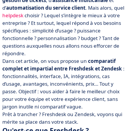
gestion de tickets
, d’
assistance multicanale
et
• Freshdesk vs Zendesk : comparez les prix
d’
automatisation du service client
. Mais alors, quel
• Freshdesk vs Zendesk : quelles fonctionnalités IA
helpdesk
choisir ? Lequel s’intègre le mieux à votre
pour votre support client ?
entreprise ? Et surtout, lequel répond à vos besoins
• Freshdesk vs Zendesk : quelle interface est la plus
spécifiques : simplicité d’usage ? puissance
intuitive ?
fonctionnelle ? personnalisation ? budget ? Tant de
• Freshdesk vs Zendesk : comparez les intégrations
questions auxquelles nous allons nous efforcer de
• Quand choisir Freshdesk ou Zendesk ?
répondre.
Dans cet article, on vous propose un
comparatif
• Freshdesk vs Zendesk : au final, quel outil de support
client choisir ?
complet et impartial entre Freshdesk et Zendesk
:
fonctionnalités, interface, IA, intégrations, cas
• FAQ : réponses aux questions fréquentes sur
d’usage, avantages, inconvénients, prix… Tout y
Freshdesk et Zendesk
passe. Objectif : vous aider à faire le meilleur choix
pour votre équipe et votre expérience client, sans
jargon inutile ni comparatif vague.
Prêt à trancher ? Freshdesk ou Zendesk, voyons qui
mérite sa place dans votre stack.
Qu'est-ce que Freshdesk ?