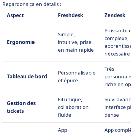
Regardons ça en détails :
Aspect
Freshdesk
Zendesk
Puissante m
Simple,
complexe,
Ergonomie
intuitive, prise
apprentiss
en main rapide
nécessaire
Très
Personnalisable
Tableau de bord
personnalis
et épuré
riche en opt
Fil unique,
Suivi avancé
Gestion des
collaboration
interface pl
tickets
fluide
dense
App
App complè