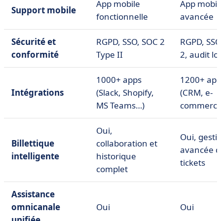
App mobile
App mobil
Support mobile
fonctionnelle
avancée
Sécurité et
RGPD, SSO, SOC 2
RGPD, SSO
conformité
Type II
2, audit lo
1000+ apps
1200+ app
Intégrations
(Slack, Shopify,
(CRM, e-
MS Teams…)
commerce,
Oui,
Oui, gesti
Billettique
collaboration et
avancée d
intelligente
historique
tickets
complet
Assistance
omnicanale
Oui
Oui
unifiée