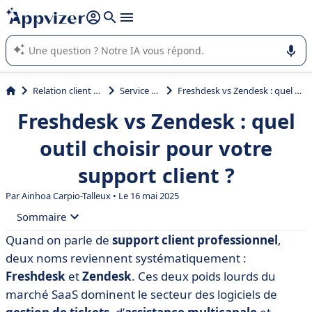
répondre (plusieurs lignes avec
shift + entrée
).
L'IA de Appvizer vous guide dans l'utilisation ou la sélection de
logiciel SaaS en entreprise.
Relation client et vente
Service Client
Freshdesk vs Zendesk : quel outil choisir pour votre support client ?
Freshdesk vs Zendesk : quel
outil choisir pour votre
support client ?
Par
Ainhoa Carpio-Talleux
• Le 16 mai 2025
Sommaire
Quand on parle de
support client professionnel
,
• Qu'est-ce que Freshdesk ?
deux noms reviennent systématiquement :
• Qu'est-ce que Zendesk ?
Freshdesk
et
Zendesk
. Ces deux poids lourds du
marché SaaS dominent le secteur des logiciels de
• Freshdesk vs Zendesk : comparez les fonctionnalités