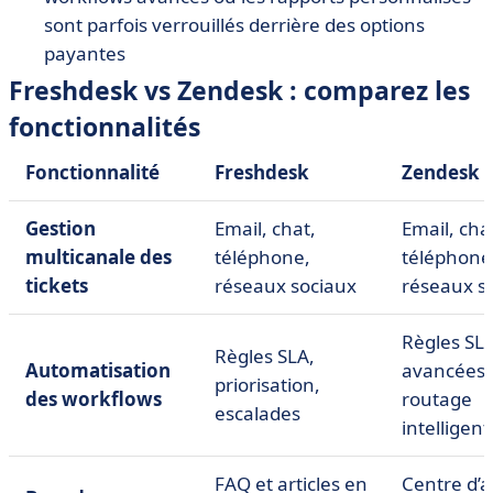
sont parfois verrouillés derrière des options
payantes
Freshdesk vs Zendesk : comparez les
fonctionnalités
Fonctionnalité
Freshdesk
Zendesk
Gestion
Email, chat,
Email, cha
multicanale des
téléphone,
téléphone
tickets
réseaux sociaux
réseaux s
Règles SL
Règles SLA,
Automatisation
avancées,
priorisation,
des workflows
routage
escalades
intelligent
FAQ et articles en
Centre d’a