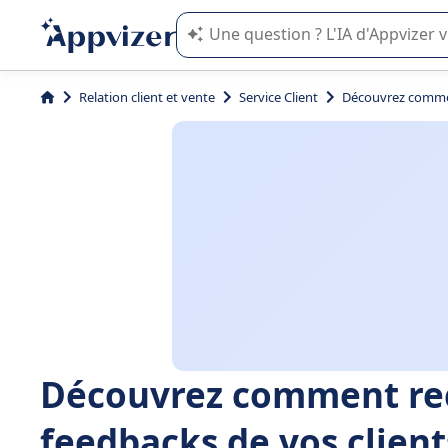
L'IA de Appvizer vous guide dans l'uti
Relation client et vente
Service Client
Découvrez comment
Découvrez comment recue
feedbacks de vos clien