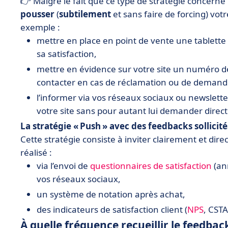
👉 Malgré le fait que ce type de stratégie concerne
pousser
(
subtilement
et sans faire de forcing) vot
exemple :
mettre en place en point de vente une tablette 
sa satisfaction,
mettre en évidence sur votre site un numéro de
contacter en cas de réclamation ou de demand
l’informer via vos réseaux sociaux ou newsletter
votre site sans pour autant lui demander direct
La stratégie « Push » avec des feedbacks sollicité
Cette stratégie consiste à inviter clairement et dire
réalisé :
via l’envoi de
questionnaires de satisfaction
(an
vos réseaux sociaux,
un système de notation après achat,
des indicateurs de satisfaction client (
NPS
, CSTA
À quelle fréquence recueillir le feedback