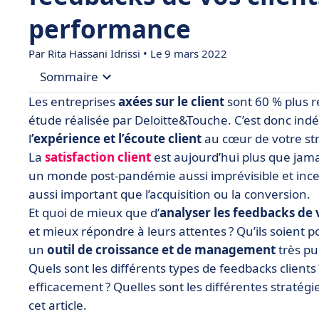
performance
Par
Rita Hassani Idrissi
• Le 9 mars 2022
Sommaire
Les entreprises
axées sur le client
sont 60 % plus r
• Feedback client : de quoi parle-t-on ?
étude réalisée par Deloitte&Touche. C’est donc indé
l
’expérience et l’écoute client
au cœur de votre st
• Comment récolter les feedbacks de ses clients 
La
satisfaction client
est aujourd’hui plus que jam
• 3 outils de feedback client efficaces pour votre
un monde post-pandémie aussi imprévisible et ince
• On résume
aussi important que l’acquisition ou la conversion.
Et quoi de mieux que d’
analyser les feedbacks de 
et mieux répondre à leurs attentes ? Qu’ils soient po
un
outil de croissance et de management
très pu
Quels sont les différents types de feedbacks clients
efficacement ? Quelles sont les différentes stratégi
cet article.