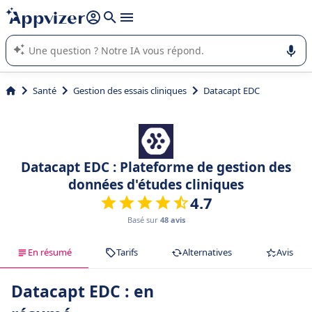
répondre (plusieurs lignes avec
shift + entrée
).
L'IA de Appvizer vous guide dans l'utilisation ou la sélection de
logiciel SaaS en entreprise.
Santé
Gestion des essais cliniques
Datacapt EDC
Datacapt EDC : Plateforme de gestion des
données d'études cliniques
4.7
Basé sur
48 avis
En résumé
Tarifs
Alternatives
Avis
Datacapt EDC : en