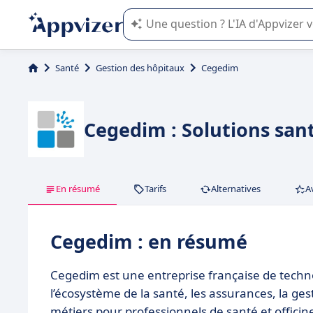
L'IA de Appvizer vous guide dans l'uti
Santé
Gestion des hôpitaux
Cegedim
Cegedim : Solutions san
En résumé
Tarifs
Alternatives
A
Cegedim : en résumé
Cegedim est une entreprise française de technol
l’écosystème de la santé, les assurances, la gest
métiers pour professionnels de santé et officine