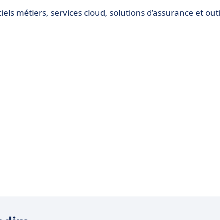
ciels métiers, services cloud, solutions d’assurance et outi
tème.
on des processus internes, réduction des délais,
tre les acteurs.