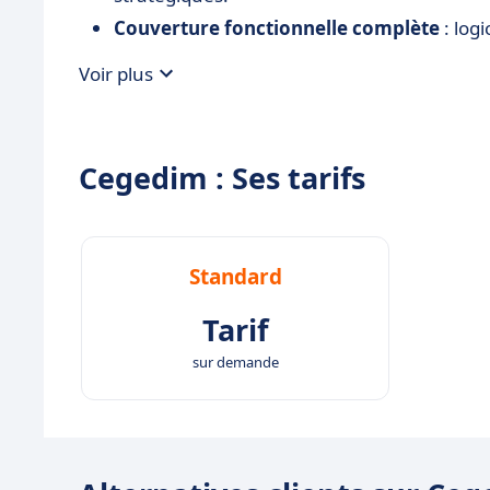
Couverture fonctionnelle complète
: logi
de gestion intégrés dans un même écosys
Voir plus
Modernisation des pratiques
: améliorati
automatisation et meilleure coordination en
Cegedim : Ses tarifs
Standard
Tarif
sur demande