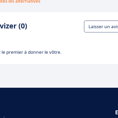
utes les alternatives
izer (0)
Laisser un avi
 le premier à donner le vôtre.
E