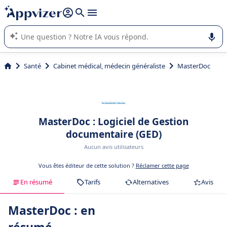
répondre (plusieurs lignes avec
shift + entrée
).
L'IA de Appvizer vous guide dans l'utilisation ou la sélection de
logiciel SaaS en entreprise.
Santé
Cabinet médical, médecin généraliste
MasterDoc
MasterDoc : Logiciel de Gestion
documentaire (GED)
Aucun avis utilisateurs
Vous êtes éditeur de cette solution ?
Réclamer cette page
En résumé
Tarifs
Alternatives
Avis
MasterDoc : en