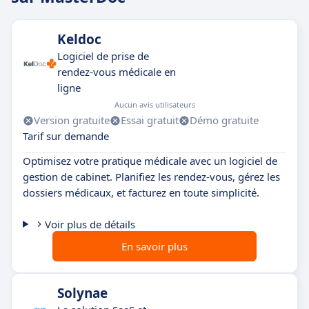
nombre de nouveaux patients, le taux
d'acceptation des devis, et bien d'autres.
Keldoc
Logiciel de prise de
Adaptabilité
:
rendez-vous médicale en
ligne
MasterDoc s'adapte à votre activité et à ses
Aucun avis utilisateurs
spécificités. Il récupère toutes les données
Version gratuite
Essai gratuit
Démo gratuite
disponibles et les analyse pour vous fournir
Tarif sur demande
des informations pertinentes.
Optimisez votre pratique médicale avec un logiciel de
gestion de cabinet. Planifiez les rendez-vous, gérez les
Sécurité
:
dossiers médicaux, et facturez en toute simplicité.
MasterDoc s'engage à fournir un service
Voir plus de détails
sécurisé, garantissant la confidentialité de
En savoir plus
vos données.
Solynae