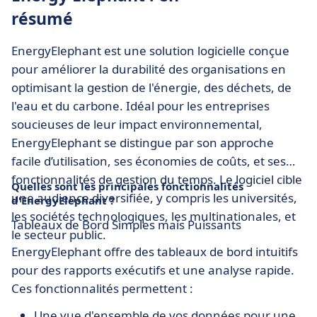
résumé
EnergyElephant est une solution logicielle conçue
pour améliorer la durabilité des organisations en
optimisant la gestion de l'énergie, des déchets, de
l'eau et du carbone. Idéal pour les entreprises
soucieuses de leur impact environnemental,
EnergyElephant se distingue par son approche
facile d’utilisation, ses économies de coûts, et ses
fonctionnalités de gestion du temps. Le logiciel cible
Quelles sont les principales fonctionnalités
une audience diversifiée, y compris les universités,
d'EnergyElephant ?
les sociétés technologiques, les multinationales, et
Tableaux de Bord Simples mais Puissants
le secteur public.
EnergyElephant offre des tableaux de bord intuitifs
pour des rapports exécutifs et une analyse rapide.
Ces fonctionnalités permettent :
Une vue d'ensemble de vos données pour une