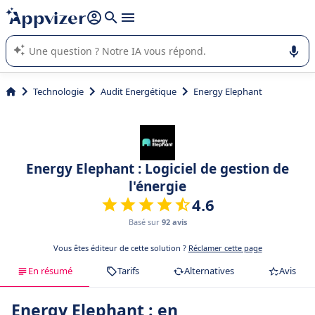
répondre (plusieurs lignes avec
shift + entrée
).
L'IA de Appvizer vous guide dans l'utilisation ou la sélection de
logiciel SaaS en entreprise.
Technologie
Audit Energétique
Energy Elephant
Energy Elephant : Logiciel de gestion de
l'énergie
4.6
Basé sur
92 avis
Vous êtes éditeur de cette solution ?
Réclamer cette page
En résumé
Tarifs
Alternatives
Avis
Energy Elephant : en