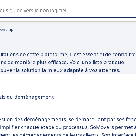
lisation ou la sélection de logiciel SaaS en entreprise.
 Demapp
tations de cette plateforme, il est essentiel de connaître
ns de manière plus efficace. Voici une liste pratique
ouver la solution la mieux adaptée à vos attentes.
onnels du déménagement
gestion des déménagements, se démarquant par ses fonc
ur simplifier chaque étape du processus, SoMovers permet
ement les déménagements de leurs clients. Son interface i