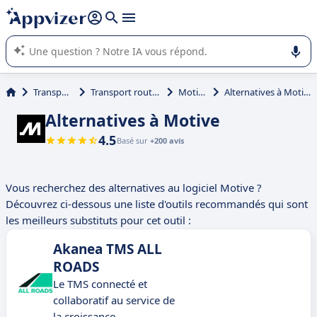
répondre (plusieurs lignes avec
shift + entrée
).
L'IA de Appvizer vous guide dans l'utilisation ou la sélection de
logiciel SaaS en entreprise.
Transport
Transport routier
Motive
Alternatives à Motive
Alternatives à Motive
4.5
Basé sur
+200 avis
Vous recherchez des alternatives au logiciel Motive ?
Découvrez ci-dessous une liste d'outils recommandés qui sont
les meilleurs substituts pour cet outil :
Akanea TMS ALL
ROADS
Le TMS connecté et
collaboratif au service de
la croissance