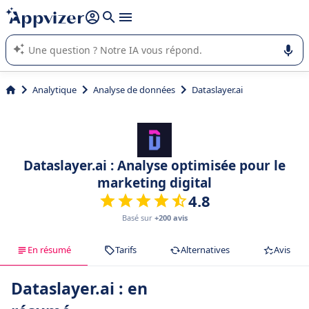
répondre (plusieurs lignes avec
shift + entrée
).
L'IA de Appvizer vous guide dans l'utilisation ou la sélection de
logiciel SaaS en entreprise.
Analytique
Analyse de données
Dataslayer.ai
Dataslayer.ai : Analyse optimisée pour le
marketing digital
4.8
Basé sur
+200 avis
En résumé
Tarifs
Alternatives
Avis
Dataslayer.ai : en