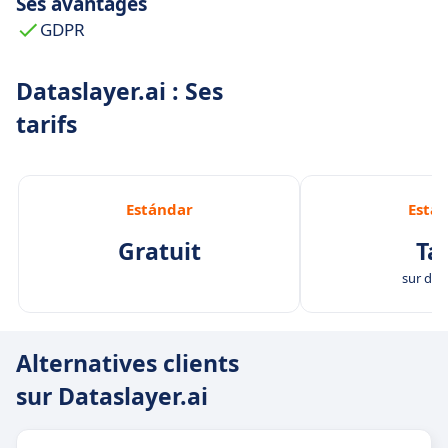
Ses avantages
GDPR
Dataslayer.ai : Ses
tarifs
Estándar
Está
Gratuit
Tar
sur de
Alternatives clients
sur Dataslayer.ai