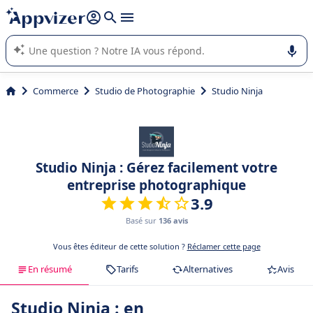
répondre (plusieurs lignes avec
shift + entrée
).
L'IA de Appvizer vous guide dans l'utilisation ou la sélection de
logiciel SaaS en entreprise.
Commerce
Studio de Photographie
Studio Ninja
Studio Ninja : Gérez facilement votre
entreprise photographique
3.9
Basé sur
136 avis
Vous êtes éditeur de cette solution ?
Réclamer cette page
En résumé
Tarifs
Alternatives
Avis
Studio Ninja : en