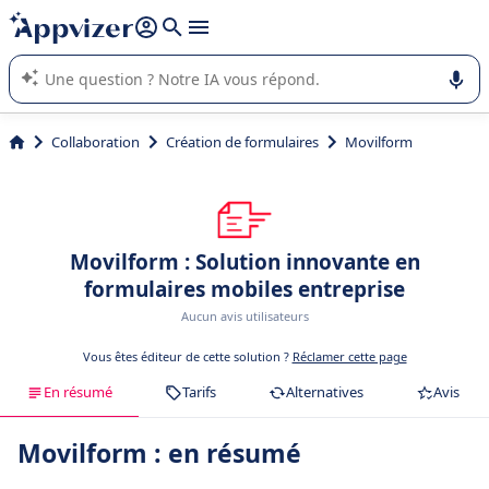
répondre (plusieurs lignes avec
shift + entrée
).
L'IA de Appvizer vous guide dans l'utilisation ou la sélection de
logiciel SaaS en entreprise.
Collaboration
Création de formulaires
Movilform
Movilform : Solution innovante en
formulaires mobiles entreprise
Aucun avis utilisateurs
Vous êtes éditeur de cette solution ?
Réclamer cette page
En résumé
Tarifs
Alternatives
Avis
Movilform : en résumé