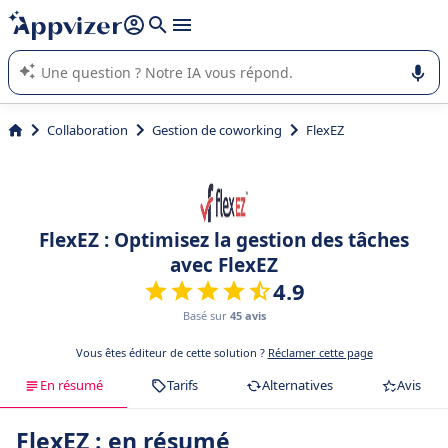
répondre (plusieurs lignes avec
shift + entrée
).
L'IA de Appvizer vous guide dans l'utilisation ou la sélection de
logiciel SaaS en entreprise.
Collaboration
Gestion de coworking
FlexEZ
FlexEZ : Optimisez la gestion des tâches
avec FlexEZ
4.9
Basé sur
45 avis
Vous êtes éditeur de cette solution ?
Réclamer cette page
En résumé
Tarifs
Alternatives
Avis
FlexEZ : en résumé