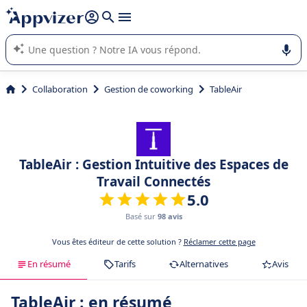
répondre (plusieurs lignes avec
shift + entrée
).
L'IA de Appvizer vous guide dans l'utilisation ou la sélection de
logiciel SaaS en entreprise.
Collaboration
Gestion de coworking
TableAir
TableAir : Gestion Intuitive des Espaces de
Travail Connectés
5.0
Basé sur
98 avis
Vous êtes éditeur de cette solution ?
Réclamer cette page
En résumé
Tarifs
Alternatives
Avis
TableAir : en résumé