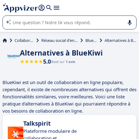
répondre (plusieurs lignes avec
shift + entrée
).
L'IA de Appvizer vous guide dans l'utilisation ou la sélection de
logiciel SaaS en entreprise.
Collaboration
Réseau social d'entreprise
BlueKiwi
Alternatives à BlueKiwi
Alternatives à BlueKiwi
5.0
Basé sur
1 avis
BlueKiwi est un outil de collaboration en ligne populaire,
cependant, il existe de nombreuses alternatives qui offrent des
fonctionnalités similaires, voire meilleures. Voici une liste
pratique d'alternatives à BlueKiwi qui pourraient répondre à
vos besoins de collaboration en ligne.
Talkspirit
Plateforme modulaire de
collaboration et