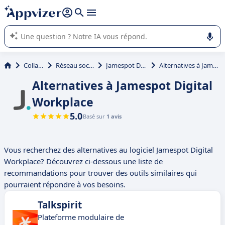
répondre (plusieurs lignes avec
shift + entrée
).
L'IA de Appvizer vous guide dans l'utilisation ou la sélection de
logiciel SaaS en entreprise.
Collaboration
Réseau social d'entreprise
Jamespot Digital Workplace
Alternatives à Jamespot Digital Workplace
Alternatives à Jamespot Digital
Workplace
5.0
Basé sur
1 avis
Vous recherchez des alternatives au logiciel Jamespot Digital
Workplace? Découvrez ci-dessous une liste de
recommandations pour trouver des outils similaires qui
pourraient répondre à vos besoins.
Talkspirit
Plateforme modulaire de