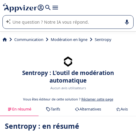
répondre (plusieurs lignes avec
shift + entrée
).
L'IA de Appvizer vous guide dans l'utilisation ou la sélection de
logiciel SaaS en entreprise.
Communication
Modération en ligne
Sentropy
Sentropy : L'outil de modération
automatique
Aucun avis utilisateurs
Vous êtes éditeur de cette solution ?
Réclamer cette page
En résumé
Tarifs
Alternatives
Avis
Sentropy : en résumé