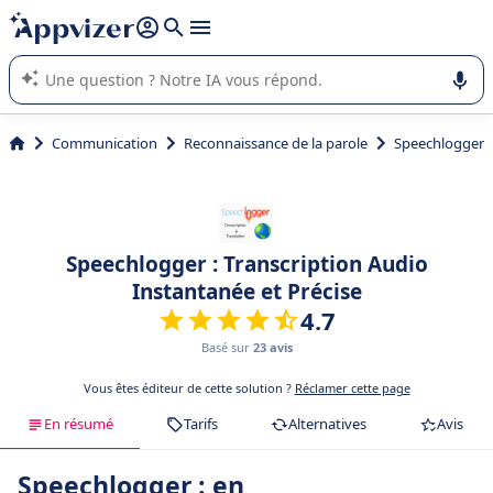
répondre (plusieurs lignes avec
shift + entrée
).
L'IA de Appvizer vous guide dans l'utilisation ou la sélection de
logiciel SaaS en entreprise.
Communication
Reconnaissance de la parole
Speechlogger
Speechlogger : Transcription Audio
Instantanée et Précise
4.7
Basé sur
23 avis
Vous êtes éditeur de cette solution ?
Réclamer cette page
En résumé
Tarifs
Alternatives
Avis
Speechlogger : en