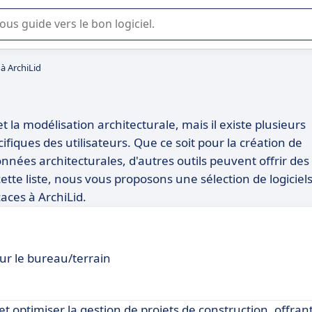
lisation ou la sélection de logiciel SaaS en entreprise.
 à ArchiLid
t la modélisation architecturale, mais il existe plusieurs
fiques des utilisateurs. Que ce soit pour la création de
nnées architecturales, d'autres outils peuvent offrir des
cette liste, nous vous proposons une sélection de logiciel
aces à ArchiLid.
our le bureau/terrain
 et optimiser la gestion de projets de construction, offran