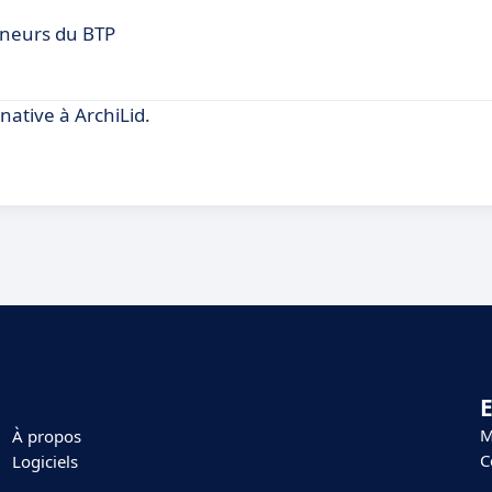
reneurs du BTP
native à ArchiLid.
E
M
À propos
C
Logiciels