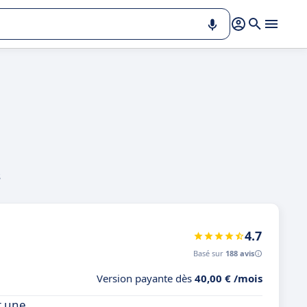
s
4.7
Basé sur
188 avis
Version payante dès
40,00 € /mois
t une