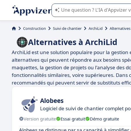
L'IA de Appvizer vous guide dans l'uti
Construction
Suivi de chantier
ArchiLid
Alternatives
Alternatives à ArchiLid
ArchiLid est une solution populaire pour la gestion e
alternatives qui peuvent répondre aux besoins spéci
maquettes, la gestion de projets ou l'analyse des do
fonctionnalités similaires, voire supérieures. Dans 
recommandés qui peuvent servir de substituts effic
Alobees
Logiciel de suivi de chantier complet p
Version gratuite
Essai gratuit
Démo gratuite
Alobees se distingue par sa capacité à simplifier