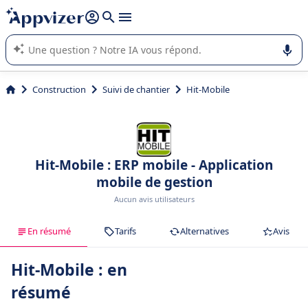
répondre (plusieurs lignes avec
shift + entrée
).
L'IA de Appvizer vous guide dans l'utilisation ou la sélection de
logiciel SaaS en entreprise.
Construction
Suivi de chantier
Hit-Mobile
Hit-Mobile : ERP mobile - Application
mobile de gestion
Aucun avis utilisateurs
En résumé
Tarifs
Alternatives
Avis
Hit-Mobile : en
résumé