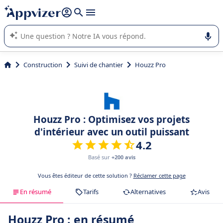
répondre (plusieurs lignes avec
shift + entrée
).
L'IA de Appvizer vous guide dans l'utilisation ou la sélection de
logiciel SaaS en entreprise.
Construction
Suivi de chantier
Houzz Pro
Houzz Pro : Optimisez vos projets
d'intérieur avec un outil puissant
4.2
Basé sur
+200 avis
Vous êtes éditeur de cette solution ?
Réclamer cette page
En résumé
Tarifs
Alternatives
Avis
Houzz Pro : en résumé