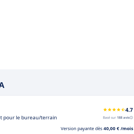
CA
4.7
et pour le bureau/terrain
Basé sur
188 avis
Version payante dès
40,00 € /mois