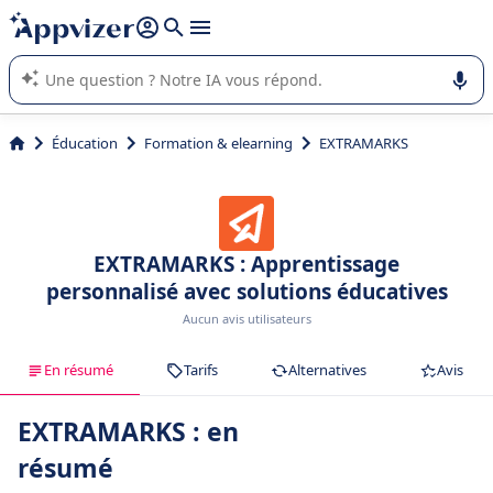
répondre (plusieurs lignes avec
shift + entrée
).
L'IA de Appvizer vous guide dans l'utilisation ou la sélection de
logiciel SaaS en entreprise.
Éducation
Formation & elearning
EXTRAMARKS
EXTRAMARKS : Apprentissage
personnalisé avec solutions éducatives
Aucun avis utilisateurs
En résumé
Tarifs
Alternatives
Avis
EXTRAMARKS : en
résumé