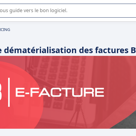
lisation ou la sélection de logiciel SaaS en entreprise.
ICING
 dématérialisation des factures 