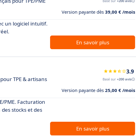
ançais pour TPE/PME
Basé sur
+200 avis
Version payante dès
39,00 € /mois
un logiciel intuitif.
éel.
En savoir plus
3.9
pour TPE & artisans
Basé sur
+200 avis
Version payante dès
25,00 € /mois
PE/PME. Facturation
 des stocks et des
En savoir plus