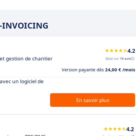
 E-INVOICING
4.2
 et gestion de chantier
Basé sur
14 avis
Version payante dès
24,00 € /mois
avec un logiciel de
En savoir plus
4.2