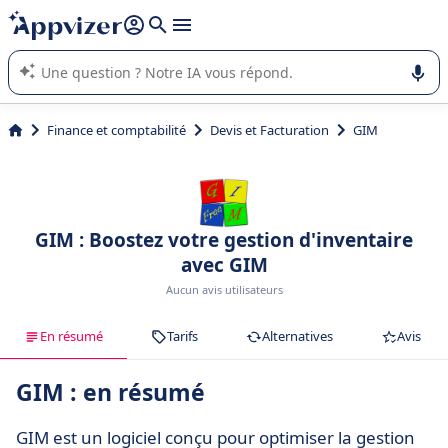
répondre (plusieurs lignes avec
shift + entrée
).
L'IA de Appvizer vous guide dans l'utilisation ou la sélection de
logiciel SaaS en entreprise.
Finance et comptabilité
Devis et Facturation
GIM
GIM : Boostez votre gestion d'inventaire
avec GIM
Aucun avis utilisateurs
En résumé
Tarifs
Alternatives
Avis
GIM : en résumé
GIM est un logiciel conçu pour optimiser la gestion