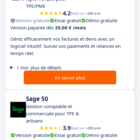
de pénalités.
TPE/PME
4.2
Basé sur
+200 avis
Pensé pour les équipes financières modernes
Version gratuite
Essai gratuit
Démo gratuite
:
Hyperline est conçu pour
les startups et scale-
Version payante dès
39,00 € /mois
ups SaaS
qui ont besoin d’un outil
puissant
Gérez efficacement vos factures et devis avec un
mais simple à utiliser
. Pas besoin d’être expert
logiciel intuitif. Suivez vos paiements et relances en
en finance pour
optimiser la gestion des
temps réel.
abonnements et améliorer la rentabilité
.
Voir plus de détails
En savoir plus
Sage 50
Gestion comptable et
commerciale pour TPE &
artisans
3.9
Basé sur
+200 avis
Version gratuite
Essai gratuit
Démo gratuite