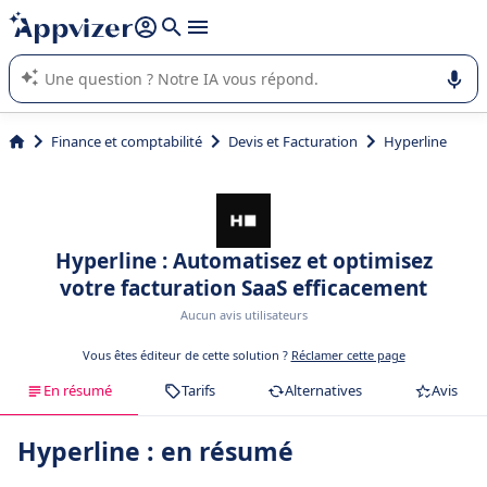
répondre (plusieurs lignes avec
shift + entrée
).
L'IA de Appvizer vous guide dans l'utilisation ou la sélection de
logiciel SaaS en entreprise.
Finance et comptabilité
Devis et Facturation
Hyperline
Hyperline : Automatisez et optimisez
votre facturation SaaS efficacement
Aucun avis utilisateurs
Vous êtes éditeur de cette solution ?
Réclamer cette page
En résumé
Tarifs
Alternatives
Avis
Hyperline : en résumé