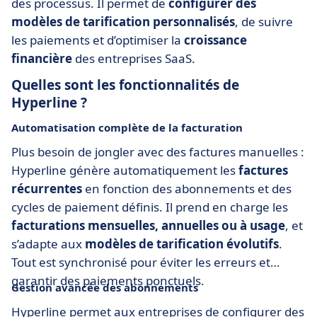
des processus. Il permet de
configurer des
modèles de tarification personnalisés
, de suivre
les paiements et d’optimiser la
croissance
financière
des entreprises SaaS.
Quelles sont les fonctionnalités de
Hyperline ?
Automatisation complète de la facturation
Plus besoin de jongler avec des factures manuelles :
Hyperline génère automatiquement les
factures
récurrentes
en fonction des abonnements et des
cycles de paiement définis. Il prend en charge les
facturations mensuelles, annuelles ou à usage
, et
s’adapte aux
modèles de tarification évolutifs
.
Tout est synchronisé pour éviter les erreurs et
garantir des paiements ponctuels.
Gestion avancée des abonnements
Hyperline permet aux entreprises de configurer des