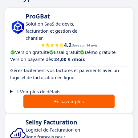
estimations approximatives. Un
tableau de
bord ultra-détaillé
vous donne une
vision
ProGBat
claire et instantanée de votre MRR, churn,
Solution SaaS de devis,
LTV et cashflow
. Prenez des décisions
facturation et gestion de
stratégiques et éclairées
basées sur des
chantier
données fiables.
4.2
Basé sur
14 avis
Version gratuite
Essai gratuit
Démo gratuite
Intégrations natives avec vos outils SaaS :
Version payante dès
24,00 € /mois
Hyperline s’intègre directement avec
Stripe,
PayPal, Salesforce, HubSpot, QuickBooks,
Gérez facilement vos factures et paiements avec un
logiciel de facturation en ligne.
Xero et bien d’autres
.
Aucune double saisie,
aucune perte de temps
, tout est synchronisé
Voir plus de détails
avec vos outils de gestion existants.
En savoir plus
Gestion fiscale et conformité internationale :
ne perdez plus des heures sur la TVA, les taxes
locales et la conformité. Hyperline automatise la
Sellsy Facturation
gestion fiscale et réglementaire
pour chaque
Logiciel de Facturation en
marché, réduisant ainsi les risques d’erreurs et
ligne français pour