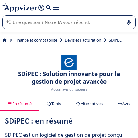
répondre (plusieurs lignes avec
shift + entrée
).
L'IA de Appvizer vous guide dans l'utilisation ou la sélection de
logiciel SaaS en entreprise.
Finance et comptabilité
Devis et Facturation
SDiPEC
SDiPEC : Solution innovante pour la
gestion de projet avancée
Aucun avis utilisateurs
En résumé
Tarifs
Alternatives
Avis
SDiPEC : en résumé
SDiPEC est un logiciel de gestion de projet conçu