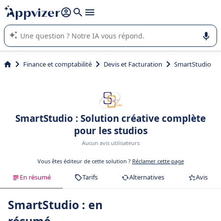
répondre (plusieurs lignes avec
shift + entrée
).
L'IA de Appvizer vous guide dans l'utilisation ou la sélection de
logiciel SaaS en entreprise.
Finance et comptabilité
Devis et Facturation
SmartStudio
SmartStudio : Solution créative complète
pour les studios
Aucun avis utilisateurs
Vous êtes éditeur de cette solution ?
Réclamer cette page
En résumé
Tarifs
Alternatives
Avis
SmartStudio : en