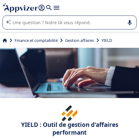
répondre (plusieurs lignes avec
shift + entrée
).
L'IA de Appvizer vous guide dans l'utilisation ou la sélection de
logiciel SaaS en entreprise.
Finance et comptabilité
Gestion affaires
YIELD
YIELD : Outil de gestion d'affaires
performant