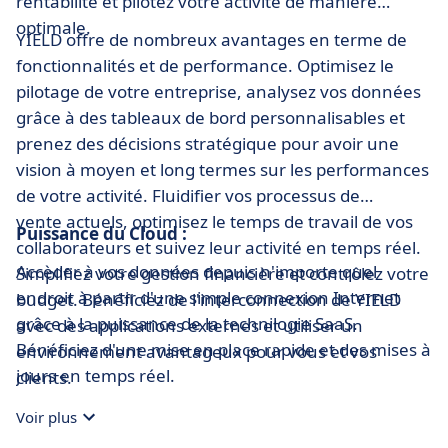
rentabilité et pilotez votre activité de manière
optimale.
YIELD offre de nombreux avantages en terme de
fonctionnalités et de performance. Optimisez le
pilotage de votre entreprise, analysez vos données
grâce à des tableaux de bord personnalisables et
prenez des décisions stratégique pour avoir une
vision à moyen et long termes sur les performances
de votre activité. Fluidifier vos processus de
vente actuels, optimisez le temps de travail de vos
Puissance du Cloud :
collaborateurs et suivez leur activité en temps réel.
Accèder à vos données depuis n'importe quel
Simplifiez votre gestion financière et contrôlez votre
endroit à partir d'une simple connexion Internet
budget. Bénéficiez de l'interconnection de YIELD
grâce à la puissance de la technilogie SaaS.
avec des applications externes et utiliser un
Bénéficiez d'une mise en place rapide et des mises à
environnement avantageux pour vous et vos
jours en temps réel.
clients.
Voir plus