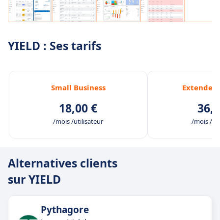
YIELD : Ses tarifs
Small Business
Extended 
18,00 €
36,0
/mois /utilisateur
/mois /uti
Alternatives clients
sur YIELD
Pythagore