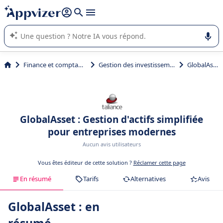
répondre (plusieurs lignes avec
shift + entrée
).
L'IA de Appvizer vous guide dans l'utilisation ou la sélection de
logiciel SaaS en entreprise.
Finance et comptabilité
Gestion des investissements
GlobalAsset
GlobalAsset : Gestion d'actifs simplifiée
pour entreprises modernes
Aucun avis utilisateurs
Vous êtes éditeur de cette solution ?
Réclamer cette page
En résumé
Tarifs
Alternatives
Avis
GlobalAsset : en