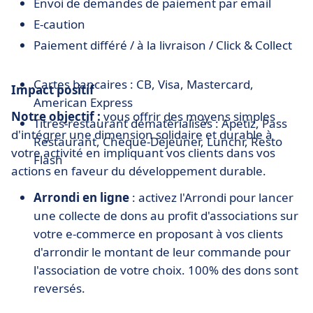
Envoi de demandes de paiement par email
E-caution
Paiement différé / à la livraison / Click & Collect
Cartes bancaires : CB, Visa, Mastercard,
Impact positif
American Express
Notre objectif :
vous offrir des moyens simples
Titres-restaurant dématérialisés : Apetiz, Pass
d'intégrer une dimension solidaire et durable à
Restaurant, Chèque-Déjeuner, Lunchr, Resto
votre activité en impliquant vos clients dans vos
Flash
actions en faveur du développement durable.
Arrondi en ligne
: activez l'Arrondi pour lancer
une collecte de dons au profit d'associations sur
votre e-commerce en proposant à vos clients
d'arrondir le montant de leur commande pour
l'association de votre choix. 100% des dons sont
reversés.