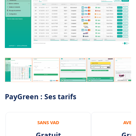
PayGreen : Ses tarifs
SANS VAD
AVEC
Gratuit
Grat