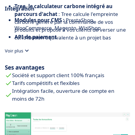
Tree, le calculateur carbone intégré au
Intégration
parcours d'achat
: Tree calcule l'empreinte
Modules pour CMS :
PrestaShop,
carbone généré par la commande de vos
WooCommerce, Magento, WiziShop
produits et propose à vos clients de verser une
API de paiement
contribution équivalente à un projet bas
carbone de votre choix.
Voir plus
Ses avantages
Société et support client 100% français
Tarifs compétitifs et flexibles
Intégration facile, ouverture de compte en
moins de 72h