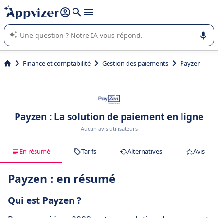
répondre (plusieurs lignes avec
shift + entrée
).
L'IA de Appvizer vous guide dans l'utilisation ou la sélection de
logiciel SaaS en entreprise.
Finance et comptabilité
Gestion des paiements
Payzen
Payzen : La solution de paiement en ligne
Aucun avis utilisateurs
En résumé
Tarifs
Alternatives
Avis
Payzen : en résumé
Qui est Payzen ?