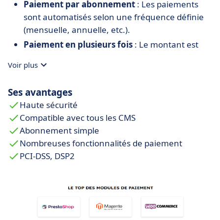
Paiement par abonnement
: Les paiements
sont automatisés selon une fréquence définie
(mensuelle, annuelle, etc.).
Paiement en plusieurs fois
: Le montant est
réparti sur plusieurs échéances, pour plus de
Voir plus
flexibilité.
Paiement à l’expédition
: Le client est débité
Ses avantages
uniquement au moment de l’envoi de la
Haute sécurité
commande.
Compatible avec tous les CMS
Gestion multilingue, multicanal et
Abonnement simple
multiboutique
: Une solution adaptée à
Nombreuses fonctionnalités de paiement
différents marchés, canaux de vente et entités
PCI-DSS, DSP2
commerciales.
Capture et remise partielle
: Possibilité
d’encaisser tout ou partie du montant selon
l’évolution de la commande.
Pré-autorisation garantie
: Le montant est