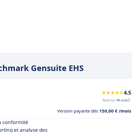
enchmark Gensuite EHS
4.5
Basé sur
49 avis
Version payante dès
150,00 € /mois
la conformité
orting et analyse des