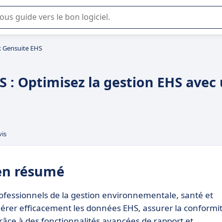
lisation ou la sélection de logiciel SaaS en entreprise.
 Gensuite EHS
: Optimisez la gestion EHS avec
vis
en résumé
fessionnels de la gestion environnementale, santé et
 gérer efficacement les données EHS, assurer la conformi
âce à des fonctionnalités avancées de rapport et