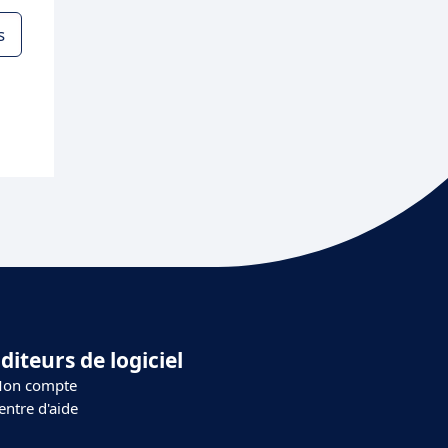
s
diteurs de logiciel
on compte
entre d'aide