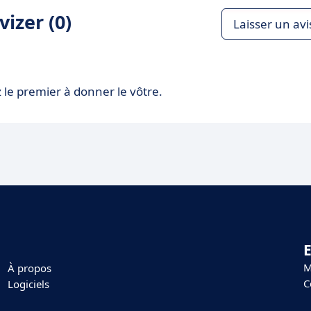
izer (0)
Laisser un avi
 le premier à donner le vôtre.
E
M
À propos
C
Logiciels