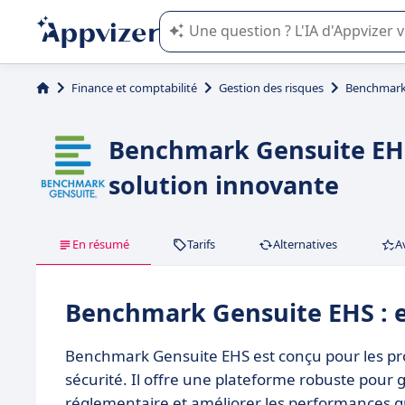
L'IA de Appvizer vous guide dans l'uti
Finance et comptabilité
Gestion des risques
Benchmark
Benchmark Gensuite EHS 
solution innovante
En résumé
Tarifs
Alternatives
A
Benchmark Gensuite EHS : 
Benchmark Gensuite EHS est conçu pour les pro
sécurité. Il offre une plateforme robuste pour
réglementaire et améliorer les performances gr