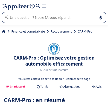
répondre (plusieurs lignes avec
shift + entrée
).
L'IA de Appvizer vous guide dans l'utilisation ou la sélection de
logiciel SaaS en entreprise.
Finance et comptabilité
Recouvrement
CARM-Pro
CARM-Pro : Optimisez votre gestion
automobile efficacement
Aucun avis utilisateurs
Vous êtes éditeur de cette solution ?
Réclamer cette page
En résumé
Tarifs
Alternatives
Avis
CARM-Pro : en résumé