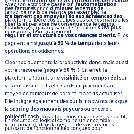
Générale d’
optimiser leurs procédures de relance
Avec son approche basée sur l’
automatisation
des factures
et de
diminuer le temps de
(envoi de mails de relance par exemple), la
traitement des impayés liés aux échéances des
plateforme libère vos équipes des tâches manuelles
clients et par voie de conséquence le temps
fastidieuses, garantissant de ce fait un
suivi plus
consacré à leur traitement.
régulier et structuré de vos créances clients
. Elles
gagnent ainsi
jusqu’à 50 % de temps
dans leurs
opérations quotidiennes.
Clearnox augmente la productivité donc, mais aussi
votre trésorerie (
jusqu’à 30 %
!). En effet, la
plateforme fournit une
visibilité en temps réel
sur
vos encaissements et retards de paiement au
moyen de tableaux de bord et rapports actualisés.
Elle intègre également des outils innovants tels que
le
scoring des mauvais payeurs
ou encore
l’
objectif cash
. Résultat : vous devenez plus réactif,
En résumé, ce logiciel combine un ensemble
voire proactif, dans la gestion de vos créances.
puissant de fonctionnalités conçues pour