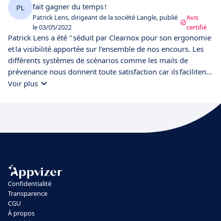
fait gagner du temps !
PL
Patrick Lens, dirigeant de la société Langle, publié
Avis
le 03/05/2022
certifié
Patrick Lens a été " séduit par Clearnox pour son ergonomie
et la visibilité apportée sur l’ensemble de nos encours. Les
différents systèmes de scénarios comme les mails de
prévenance nous donnent toute satisfaction car ils facilitent
le travail de notre comptable. Alors que notre système
Voir plus
précédent nécessitait, chaque semaine, de reprendre
l’ensemble des données pour faire remonter un tableau
excel à nos équipes, désormais tout est automatisé. Nous
avons gagné facilement 2 jours de travail mensuel grâce à
Clearnox !
Confidentialité
Transparence
CGU
À propos