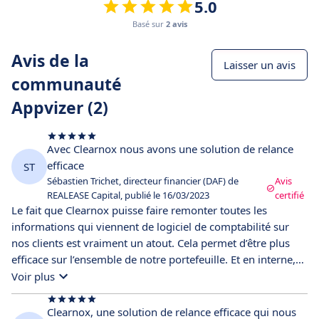
5.0
Basé sur
2 avis
Avis de la
Laisser un avis
communauté
Appvizer (2)
Avec Clearnox nous avons une solution de relance
efficace
ST
Sébastien Trichet, directeur financier (DAF) de
Avis
REALEASE Capital, publié le 16/03/2023
certifié
Le fait que Clearnox puisse faire remonter toutes les
informations qui viennent de logiciel de comptabilité sur
nos clients est vraiment un atout. Cela permet d’être plus
efficace sur l’ensemble de notre portefeuille. Et en interne,
cela permet au commercial de savoir quelles relances sont
Voir plus
programmées ou ont déjà été réalisées sur les impayés. Le
cash, c’est le sang des sociétés !
Clearnox, une solution de relance efficace qui nous