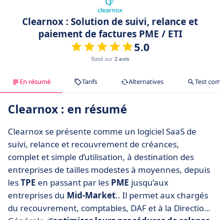
Clearnox : Solution de suivi, relance et
paiement de factures PME / ETI
5.0
Basé sur
2 avis
En résumé
Tarifs
Alternatives
Test com
Clearnox : en résumé
Clearnox se présente comme un logiciel SaaS de
suivi, relance et recouvrement de créances,
complet et simple d’utilisation, à destination des
entreprises de tailles modestes à moyennes, depuis
les
TPE
en passant par les
PME
jusqu’aux
entreprises du
Mid-Market
.. Il permet aux chargés
du recouvrement, comptables, DAF et à la Direction